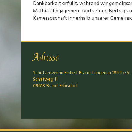
Dankbarkeit erfüllt, während wir gemeinsa
Mathias' Engagement und seinen Beitrag z
Kameradschaft innerhalb unserer Gemeinsc
Adresse
Schützenverein Einheit Brand-Langenau 1844 e.V.
Schafweg 11
09618 Brand-Erbisdorf