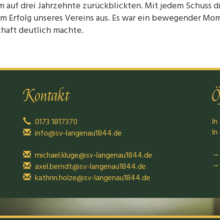
m auf drei Jahrzehnte zurückblickten. Mit jedem Schuss 
um Erfolg unseres Vereins aus. Es war ein bewegender Mo
haft deutlich machte.
Kontakt
Ö
In
0173 1817370
In
info@sv-langenau1844.de
→ 
michael.kluge@sv-langenau1844.de
→ 
axel.berndt@sv-langenau1844.de
kathrin.holze@sv-langenau1844.de