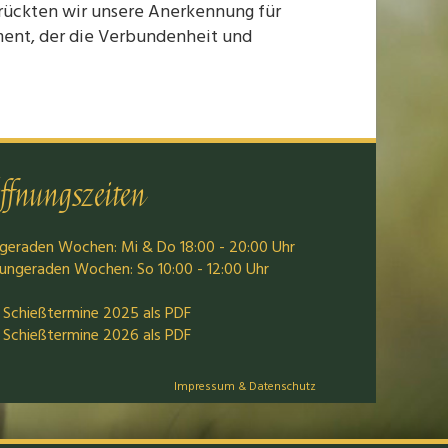
drückten wir unsere Anerkennung für
ment, der die Verbundenheit und
ffnungszeiten
 geraden Wochen: Mi & Do 18:00 - 20:00 Uhr
 ungeraden Wochen: So 10:00 - 12:00 Uhr
Schießtermine 2025 als PDF
Schießtermine 2026 als PDF
Impressum & Datenschutz